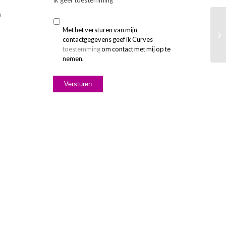
Ik geef toestemming
*
n
Met het versturen van mijn
contactgegevens geef ik Curves
toestemming
om contact met mij op te
nemen.
Versturen
Alternative: