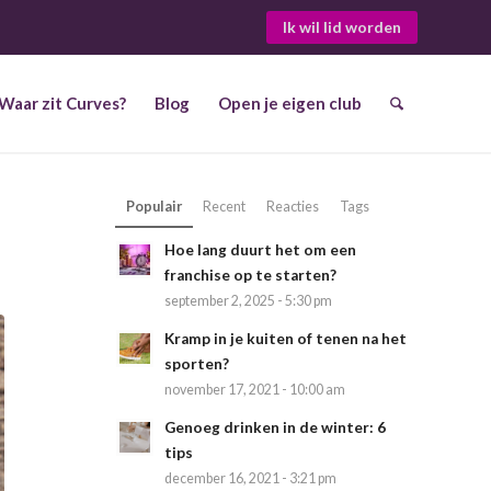
Ik wil lid worden
Waar zit Curves?
Blog
Open je eigen club
Populair
Recent
Reacties
Tags
Hoe lang duurt het om een
franchise op te starten?
september 2, 2025 - 5:30 pm
Kramp in je kuiten of tenen na het
sporten?
november 17, 2021 - 10:00 am
Genoeg drinken in de winter: 6
tips
december 16, 2021 - 3:21 pm