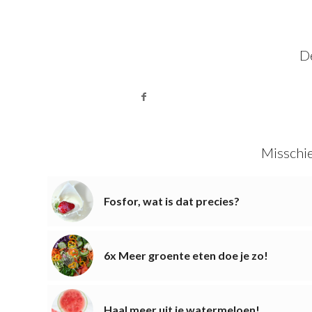
De
Misschie
Fosfor, wat is dat precies?
6x Meer groente eten doe je zo!
Haal meer uit je watermeloen!