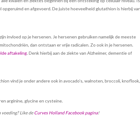
 alle kwalen en ziektes beginnen bij een ontsteking op cellulair niveau. Is
opgeruimd en afgevoerd. De juiste hoeveelheid glutathion is hierbij va
 zijn invloed op je hersenen. Je hersenen gebruiken namelijk de meeste
mitochondriën, dan ontstaan er vrije radicalen. Zo ook in je hersenen.
lde aftakeling
. Denk hierbij aan de ziekte van Alzheimer, dementie of
hion vind je onder andere ook in avocado’s, walnoten, broccoli, knoflook,
en arginine, glycine en cysteïne.
n voeding? Like de
Curves Holland Facebook pagina
!