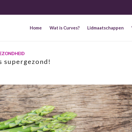
Home
Wat is Curves?
Lidmaatschappen
EZONDHEID
s supergezond!