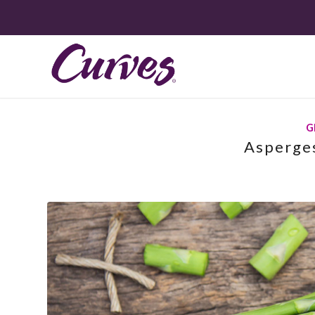
G
Asperge