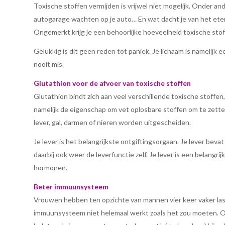
Toxische stoffen vermijden is vrijwel niet mogelijk. Onder an
autogarage wachten op je auto… En wat dacht je van het ete
Ongemerkt krijg je een behoorlijke hoeveelheid toxische sto
Gelukkig is dit geen reden tot paniek. Je lichaam is namelijk
nooit mis.
Glutathion voor de afvoer van toxische stoffen
Glutathion bindt zich aan veel verschillende toxische stoffe
namelijk de eigenschap om vet oplosbare stoffen om te zette
lever, gal, darmen of nieren worden uitgescheiden.
Je lever is het belangrijkste ontgiftingsorgaan. Je lever be
daarbij ook weer de leverfunctie zelf. Je lever is een belang
hormonen.
Beter immuunsysteem
Vrouwen hebben ten opzichte van mannen vier keer vaker last
immuunsysteem niet helemaal werkt zoals het zou moeten. O