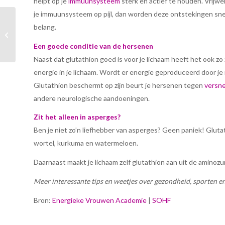
helpt op je
immuunsysteem
sterk en actief te houden. Vrijwel
je immuunsysteem op pijl, dan worden deze ontstekingen snel 
belang.
Last van eczeem? Ken je
deze feiten al?
Een goede conditie van de hersenen
Naast dat glutathion goed is voor je lichaam heeft het ook zo
energie in je lichaam. Wordt er energie geproduceerd door je 
Glutathion beschermt op zijn beurt je hersenen tegen
versne
andere neurologische aandoeningen.
Zit het alleen in asperges?
Ben je niet zo’n liefhebber van asperges? Geen paniek! Glutat
wortel, kurkuma en watermeloen.
Daarnaast maakt je lichaam zelf glutathion aan uit de aminozur
Meer interessante tips en weetjes over gezondheid, sporten e
Bron:
Energieke Vrouwen Academie
|
SOHF