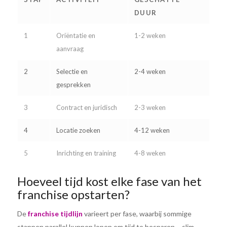
DUUR
1
Oriëntatie en
1-2 weken
aanvraag
2
Selectie en
2-4 weken
gesprekken
3
Contract en juridisch
2-3 weken
4
Locatie zoeken
4-12 weken
5
Inrichting en training
4-8 weken
Hoeveel tijd kost elke fase van het
franchise opstarten?
De
franchise tijdlijn
varieert per fase, waarbij sommige
stappen parallel kunnen lopen om tijd te besparen – slim