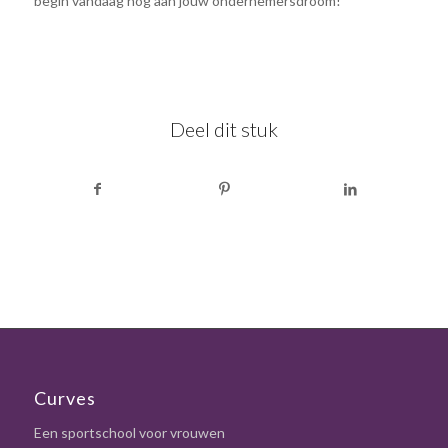
begin vandaag nog aan jouw ondernemersdroom!
Deel dit stuk
Curves
Een sportschool voor vrouwen